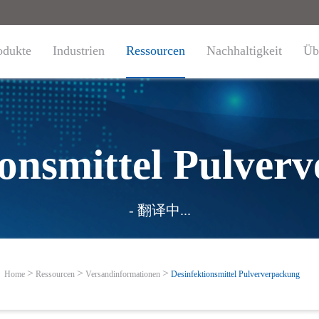
odukte
Industrien
Ressourcen
Nachhaltigkeit
Üb
ionsmittel Pulver
- 翻译中...
Home
Ressourcen
Versandinformationen
Desinfektionsmittel Pulververpackung