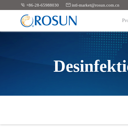


+86-28-65988030
intl-market@rosun.com.cn
Pr
Desinfekt