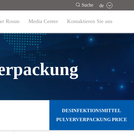

Suche
de
er Rosun
Media Center
Kontaktieren Sie uns
verpackung
DESINFEKTIONSMITTEL
PULVERVERPACKUNG PRICE