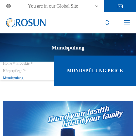
You are in our Global Site



Mundspülung
Home
Produkte
MUNDSPÜLUNG PRICE
Körperpflege
Mundspülung