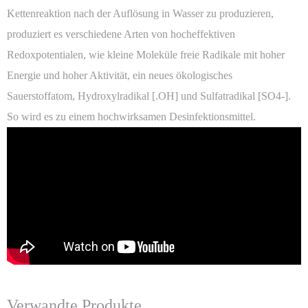
Kettenreaktion nach der Auflösung in Wasser zu produzieren,
produziert es verschiedene Arten von hocheffektiven
Redoxpotentialen, wie kleine Moleküle freie Radikale mit hoher
Energie und hoher Aktivität, ein neues ökologisches
Sauerstoffatom, Hydroxylradikal [.OH] und Sulfatradikal [SO4-].
So wird es zu einem hochwirksamen Desinfektionsmittel.
Verwandte Produkte