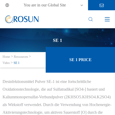
You are in our Global Site



SE 1
Home
Ressourcen
SE 1 PRICE
Video
SE 1
Desinfektionsmittel Pulver SE-1 ist eine fortschrittliche
Oxidationstechnologie, die auf Sulfatradikal [SO4-] basiert und
Kaliummonopersulfat-Verbundpulver (2KHSO5.KHSO4.K2SO4)
als Wirkstoff verwendet. Durch die Verwendung von Hochenergie-
Aktivierungstechnologie, um aktiven Sauerstoff [O] durch die