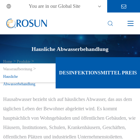
You are in our Global Site



Hausliche Abwasserbehandlung
Home
Produkte
Wasseraufbereitung
DESINFEKTIONSMITTEL PREIS
Hausliche
Abwasserbehandlung
Hausabwasser bezieht sich auf häusliches Abwasser, das aus dem
täglichen Leben der Bewohner abgeleitet wird. Es kommt
hauptsächlich von Wohngebäuden und öffentlichen Gebäuden, wie
Häusern, Institutionen, Schulen, Krankenhäusern, Geschäften,
öffentlichen Plätzen und industriellen Unternehmenstoiletten.