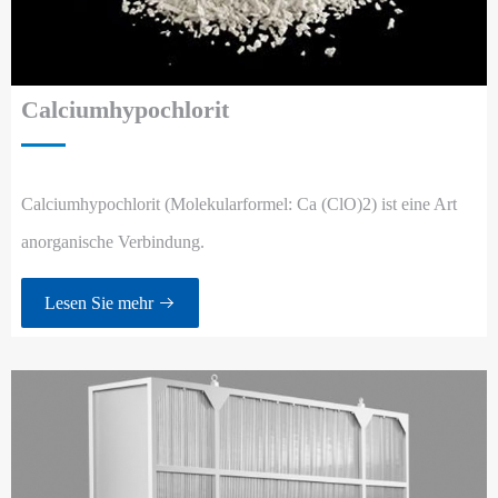
Calciumhypochlorit
Calciumhypochlorit (Molekularformel: Ca (ClO)2) ist eine Art
anorganische Verbindung.
Lesen Sie mehr
