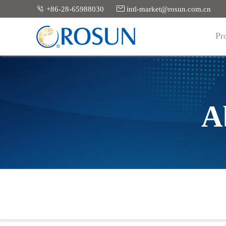


+86-28-65988030
intl-market@rosun.com.cn
Pr
A