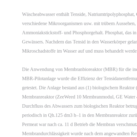
Wäscheabwasser enthält Tenside, Natriumtripolyphosphat, 
verschiedene Mikroorganismen usw. mit trübem Aussehen,
Ammoniakstickstoff- und Phosphorgehalt. Phosphat, das in 
Gewässers. Nachdem das Tensid in den Wasserkörper gelangt,
Mikroschadstoffe im Wasser auf und muss behandelt werden
Die Anwendung von Membranbioreaktor (MBR) für die indus
MBR-Pilotanlage wurde die Effizienz der Tensidanentfernu
getestet. Die Anlage bestand aus (1) biologischem Reaktor 
Membranreaktor (ZeeWeed 10 Membranmodul, GE Water & Pr
Durchfluss des Abwassers zum biologischen Reaktor betr
periodisch in Qh.125 dm3 h–1 in den Membranreaktor zurü
Permeat war nach ca. 11 d Betrieb die Membran verschmut
Membrandurchlässigkeit wurde nach dem angewandten Reini