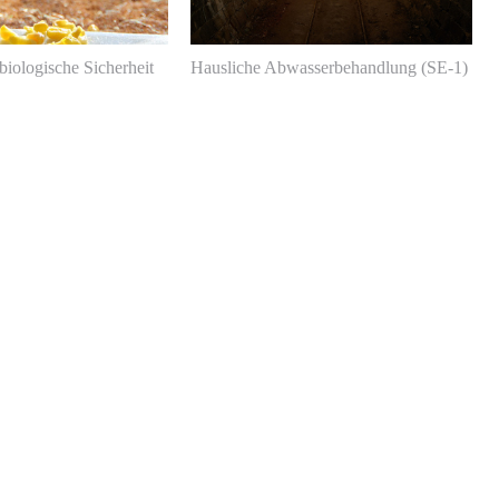
biologische Sicherheit
Hausliche Abwasserbehandlung (SE-1)