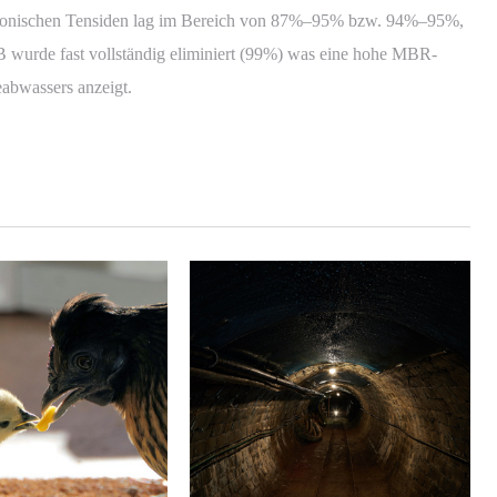
htionischen Tensiden lag im Bereich von 87%–95% bzw. 94%–95%,
wurde fast vollständig eliminiert (99%) was eine hohe MBR-
eabwassers anzeigt.