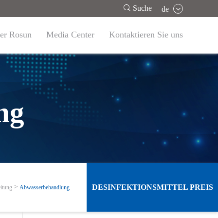

Suche
de
er Rosun
Media Center
Kontaktieren Sie uns
ng
DESINFEKTIONSMITTEL PREIS
eitung
Abwasserbehandlung