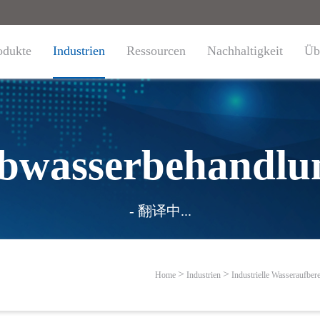
odukte
Industrien
Ressourcen
Nachhaltigkeit
Üb
bwasserbehandlu
- 翻译中...
Home
Industrien
Industrielle Wasseraufber