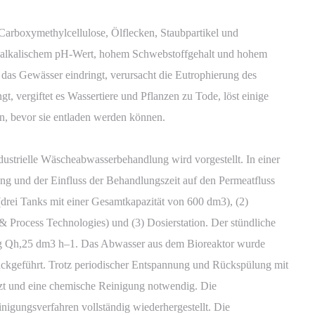
Carboxymethylcellulose, Ölflecken, Staubpartikel und
 alkalischem pH-Wert, hohem Schwebstoffgehalt und hohem
das Gewässer eindringt, verursacht die Eutrophierung des
 vergiftet es Wassertiere und Pflanzen zu Tode, löst einige
, bevor sie entladen werden können.
trielle Wäscheabwasserbehandlung wird vorgestellt. In einer
ng und der Einfluss der Behandlungszeit auf den Permeatfluss
(drei Tanks mit einer Gesamtkapazität von 600 dm3), (2)
ocess Technologies) und (3) Dosierstation. Der stündliche
ug Qh,25 dm3 h–1. Das Abwasser aus dem Bioreaktor wurde
ckgeführt. Trotz periodischer Entspannung und Rückspülung mit
zt und eine chemische Reinigung notwendig. Die
gungsverfahren vollständig wiederhergestellt. Die