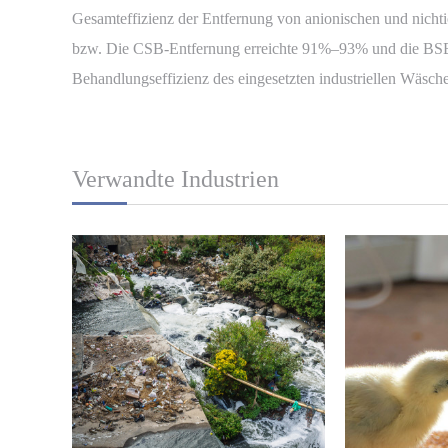
Gesamteffizienz der Entfernung von anionischen und nic
bzw. Die CSB-Entfernung erreichte 91%–93% und die BSB 
Behandlungseffizienz des eingesetzten industriellen Wäsch
Verwandte Industrien